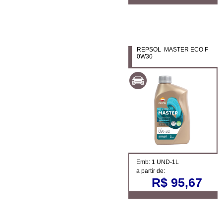
REPSOL MASTER ECO F
0W30
Emb: 1 UND-1L
a partir de:
R$ 95,67