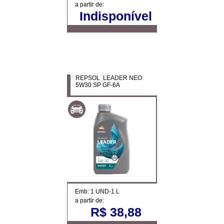
a partir de:
Indisponível
REPSOL LEADER NEO
5W30 SP GF-6A
Emb: 1 UND-1 L
a partir de:
R$ 38,88