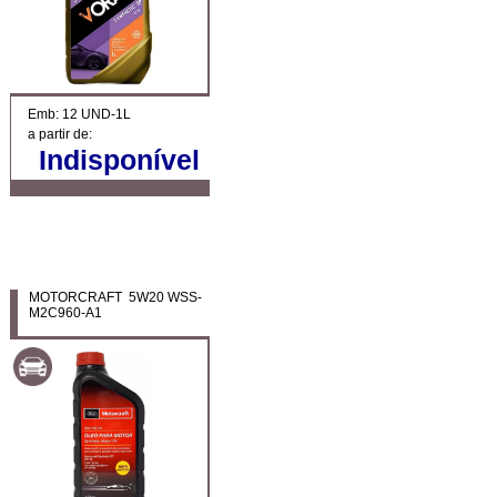
Emb: 12 UND-1L
a partir de:
Indisponível
MOTORCRAFT 5W20 WSS-
M2C960-A1