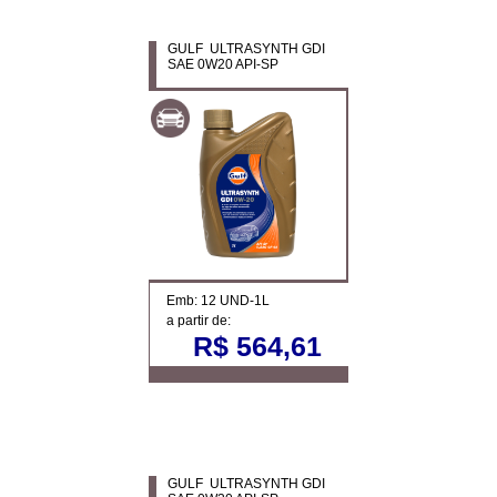
GULF ULTRASYNTH GDI
SAE 0W20 API-SP
Emb: 12 UND-1L
a partir de:
R$ 564,61
GULF ULTRASYNTH GDI