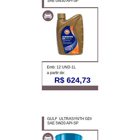
SAE 0W30 API-SP
Emb: 12 UND-1L
a partir de:
R$ 624,73
GULF ULTRASYNTH GDI
SAE 5W20 API-SP