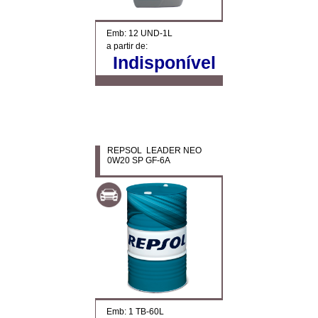
Emb: 12 UND-1L
a partir de:
Indisponível
REPSOL LEADER NEO
0W20 SP GF-6A
Emb: 1 TB-60L