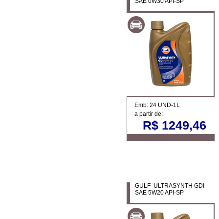
SAE 0W30 API-SP
Emb: 24 UND-1L
a partir de:
R$ 1249,46
GULF ULTRASYNTH GDI
SAE 5W20 API-SP