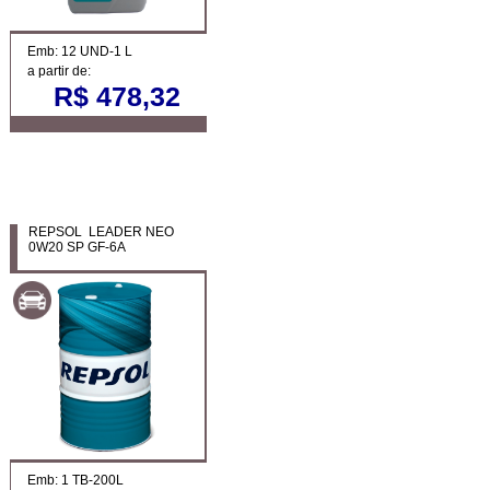
Emb: 12 UND-1 L
a partir de:
R$ 478,32
REPSOL LEADER NEO
0W20 SP GF-6A
Emb: 1 TB-200L