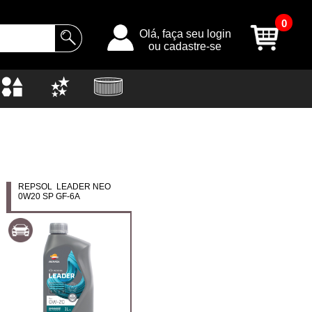
0
Olá, faça seu login
ou cadastre-se
REPSOL LEADER NEO
0W20 SP GF-6A