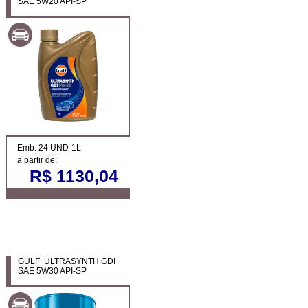
SAE 5W20 API-SP
Emb: 24 UND-1L
a partir de:
R$ 1130,04
GULF ULTRASYNTH GDI
SAE 5W30 API-SP