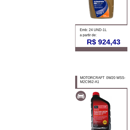
Emb: 24 UND-1L
a partir de:
R$ 924,43
MOTORCRAFT 0W20 WSS-
M2C962-A1