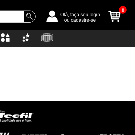
0
Olá, faça seu login
ou cadastre-se