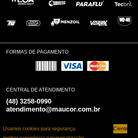
FORMAS DE PAGAMENTO
CENTRAL DE ATENDIMENTO
(48) 3258-0990
atendimento@maucor.com.br
AJUDA E SUPORTE
Usamos cookies para segurança,
Ciente
melhor experiência e personalização